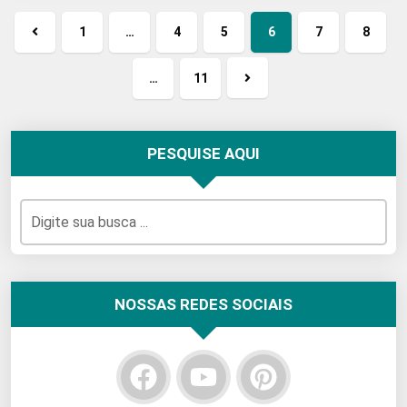
1
…
4
5
6
7
8
Página
anterior
…
11
Próxima
página
PESQUISE AQUI
NOSSAS REDES SOCIAIS